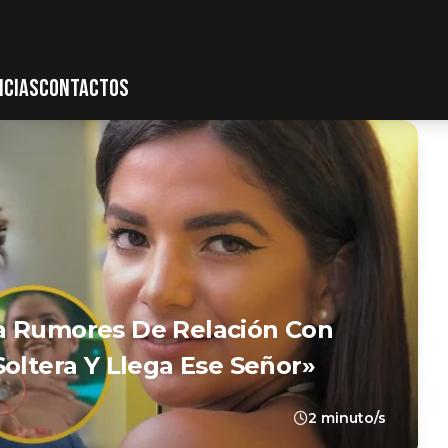
ICIAS
CONTACTOS
a Rumores De Relación Con
Soltera Y Llega Ese Señor»
2 minuto/s