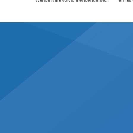
Wanda Nara volvió a encenderse
en las
de divorcio
Icardi
luego de lo que fue la audiencia de
tema p
divorcio que los tuvo frente a frente
progra
en Italia después de mucho tiempo
conduc
que no se veían las caras. En las
nada d
últimas horas, Yanina Latorre reveló
que ma
detalles de esta reunión. «Wanda y
durant
Mauro se mataron… Escándalo, […]
Italia.
empresa