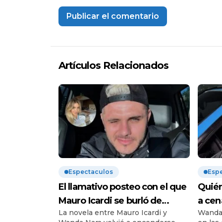
Artículos Relacionados
Espectaculos
Esp
El llamativo posteo con el que
Quién
Mauro Icardi se burló de
a cen
La novela entre Mauro Icardi y
Wanda 
Wanda Nara tras la audiencia
dura 