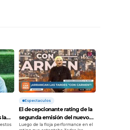
Espectaculos
El decepcionante rating de la
 la
segunda emisión del nuevo
 estos
Luego de la floja performance en el
ra:
programa de Carmen Barbieri