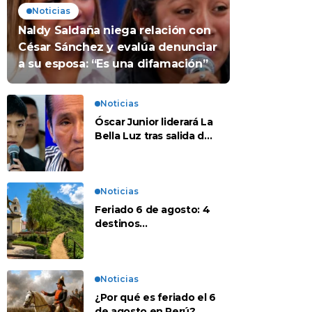
Noticias
Naldy Saldaña niega relación con
César Sánchez y evalúa denunciar
a su esposa: “Es una difamación”
Noticias
Óscar Junior liderará La
Bella Luz tras salida de
su padre por polémica
con Naldy Saldaña
Noticias
Feriado 6 de agosto: 4
destinos
recomendados para
disfrutar el descanso
Noticias
¿Por qué es feriado el 6
de agosto en Perú?