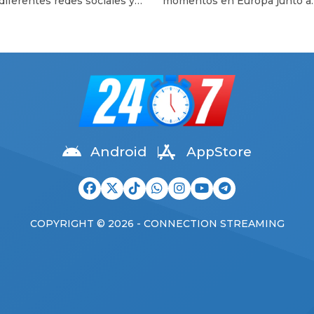
 diferentes redes sociales y
momentos en Europa junto a
«Me cuesta creer que…»
rincipal en los diferentes
Eugenia China Suárez. El futbo
mas de espectáculo. Es que la
tuvo un día bastante agitado 
tora de Telefe no pasó para
de la audiencia de divorcio qu
esapercibida en la audiencia
mantuvo junto a Wanda Nara 
ntuvo con Mauro Icardi
Italia, reunión que los puso ca
e la jornada del miércoles en
cara después de un tiempo la
 Lejos de la sencillez, la
Luego de algunas horas, las
ria llegó al lugar […]
primeras informaciones
comenzaron […]
Android
AppStore
COPYRIGHT © 2026 - CONNECTION STREAMING