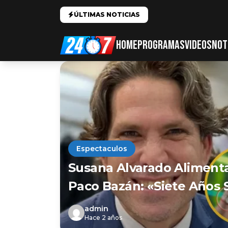
ÚLTIMAS NOTICIAS
HOME
PROGRAMAS
VIDEOS
NOT
Espectaculos
Susana Alvarado Aliment
Paco Bazán: «Siete Años 
admin
Hace 2 años