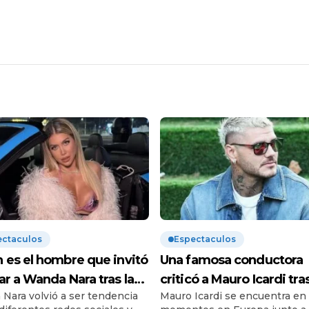
ectaculos
Espectaculos
 es el hombre que invitó
Una famosa conductora
ar a Wanda Nara tras la
criticó a Mauro Icardi tras
Nara volvió a ser tendencia
Mauro Icardi se encuentra en
audiencia con Mauro
audiencia con Wanda Na