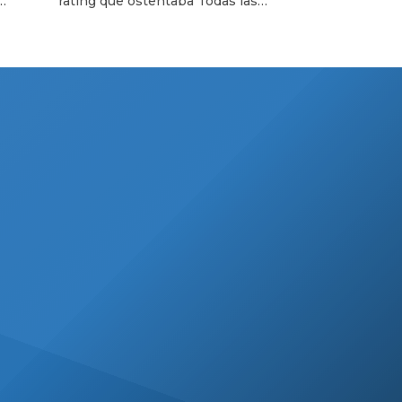
rating que ostentaba Todas las
en El Nueve
lista
Tardes, El Nueve decidió ir por una
luego
nueva apuesta para cubrir ese
e
horario y los directivos del canal
en
confiaron en la popularidad y oficio
ra a
de Carmen Barbieri. Sin embargo,
rgo.
tras un alentador debut, la
conductora obtuvo este martes en
la segunda emisión del ciclo […]