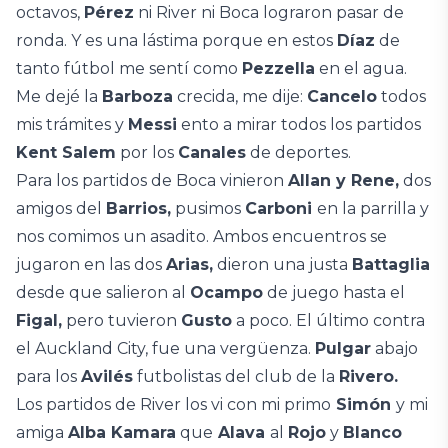
octavos,
Pérez
ni River ni Boca lograron pasar de
ronda. Y es una lástima porque en estos
Díaz
de
tanto fútbol me sentí como
Pezzella
en el agua.
Me dejé la
Barboza
crecida, me dije:
Cancelo
todos
mis trámites y
Messi
ento a mirar todos los partidos
Kent Salem
por los
Canales
de deportes.
Para los partidos de Boca vinieron
Allan y Rene,
dos
amigos del
Barrios,
pusimos
Carboni
en la parrilla y
nos comimos un asadito. Ambos encuentros se
jugaron en las dos
Arias,
dieron una justa
Battaglia
desde que salieron al
Ocampo
de juego hasta el
Figal,
pero tuvieron
Gusto
a poco. El último contra
el Auckland City, fue una vergüenza.
Pulgar
abajo
para los
Avilés
futbolistas del club de la
Rivero.
Los partidos de River los vi con mi primo
Simón
y mi
amiga
Alba Kamara
que
Alava
al
Rojo
y
Blanco