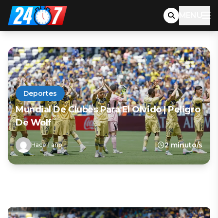
MENU
Deportes
Mundial De Clubes Para El Olvido | Peligro
De Wolf
2 minuto/s
Hace 1 año