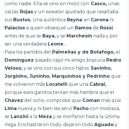
como nadie. Ella se vino en moto con
Casco,
unas
calzas
Rojas
y un sweater ajustado que resaltaba
sus
Bustos.
Una auténtica
Reyna
sin
Corona
ni
Palacios
a quien obsequié un
Ramos
de
Rossi
antes de que se
Baya,
y se
Marchesín
nada y por
ser una verdadera
Leone.
Para los partidos del
Palmeiras y de Botafogo,
el
Domínguez
pasado cayó mi amigo brazuca
Pedro
Veloso,
y se vino con sus cinco hijitos:
Savinho,
Jorginho, Juninho, Marquinhos y Pedrinho
que
me volvieron más
Locatelli
que una
Cabral,
porque esos garotos tenían más hambre que el
Chávez
del ocho, comprobé que
Coman
más que
Lima
nueva y ni bien les serví
Pacho
con mostaza,
se
Lanzini
a la
Meza
y se morfaron hasta la última
miga. Enchastraron todo, dejaron todo
Aguado
y