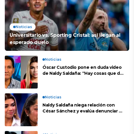
Noticias
Universitario vs. Sporting Cristal: así llegan al
esperado duelo
Noticias
Óscar Custodio pone en duda video
de Naldy Saldaña: “Hay cosas que de
repente se han editado”
Noticias
Naldy Saldaña niega relación con
César Sánchez y evalúa denunciar a
su esposa: “Es una difamación”