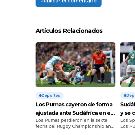
Artículos Relacionados
Deportes
Dep
Los Pumas cayeron de forma
Sudáf
ajustada ante Sudáfrica en el
y se 
Los Pumas perdieron en la sexta
Los Sp
cierre del Rugby
Champ
fecha del Rugby Championship ante
Los Pu
Championship | Derrota por
selec
Sudáfrica de manera ajustada por
el tor