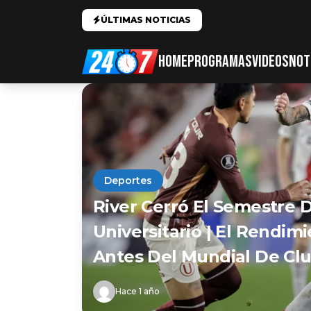
ÚLTIMAS NOTICIAS
HOME
PROGRAMAS
VIDEOS
NOT
Deportes
River Cerró El Semestre
Universitario | El Rendim
Antes Del Mundial De Cl
Hace 1 año