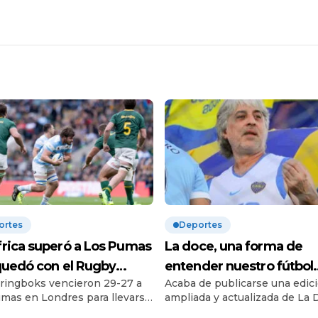
ortes
Deportes
rica superó a Los Pumas
La doce, una forma de
quedó con el Rugby
entender nuestro fútbol
ringboks vencieron 29-27 a
Acaba de publicarse una edic
ionship | El
actual | Diálogo con Gus
mas en Londres para llevarse
ampliada y actualizada de La 
cionado argentino
Gravia, autor del libro sob
neo por segundo año seguido.
de Gustavo Grabia, en el que 