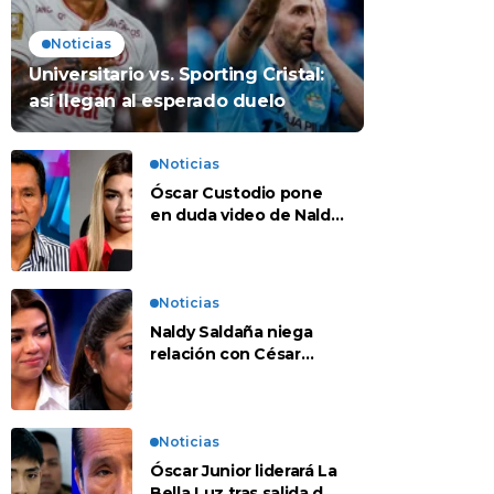
Noticias
Universitario vs. Sporting Cristal:
así llegan al esperado duelo
Noticias
Óscar Custodio pone
en duda video de Naldy
Saldaña: “Hay cosas
que de repente se han
editado”
Noticias
Naldy Saldaña niega
relación con César
Sánchez y evalúa
denunciar a su esposa:
“Es una difamación”
Noticias
Óscar Junior liderará La
Bella Luz tras salida de