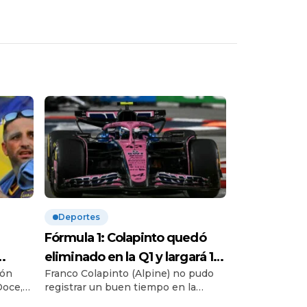
Deportes
Fórmula 1: Colapinto quedó
eliminado en la Q1 y largará 18°
ión
Franco Colapinto (Alpine) no pudo
tavo
en el GP de Singapur | Su
Doce,
registrar un buen tiempo en la
re la
compañero en el equipo
se
clasificación del Gran Premio de