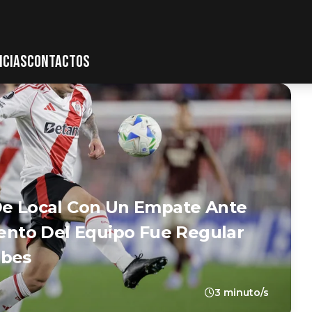
ICIAS
CONTACTOS
 De Local Con Un Empate Ante
iento Del Equipo Fue Regular
ubes
3 minuto/s