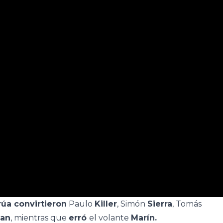
rúa convirtieron
Paulo
Killer
, Simón
Sierra
, Tomás
can
, mientras que
erró
el volante
Marín.