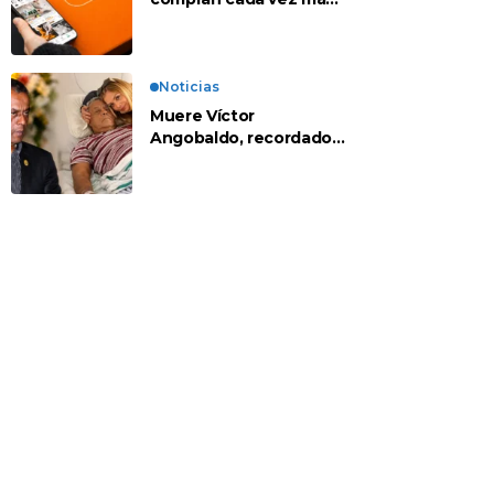
en apps chinas
Noticias
Muere Víctor
Angobaldo, recordado
personaje de la
farándula y expareja de
Shirley Cherres