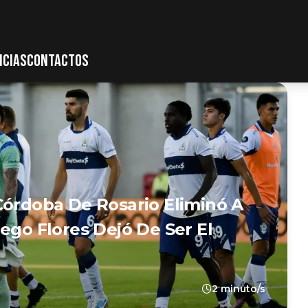
ICIAS
CONTACTOS
Córdoba De Rosario Eliminó A
ego Flores Dejó De Ser El
2 minuto/s