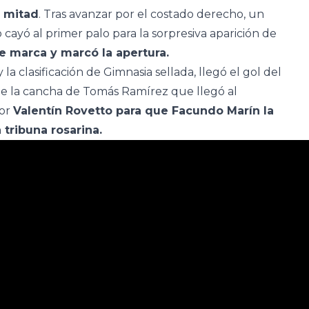
 mitad
. Tras avanzar por el costado derecho, un
cayó al primer palo para la sorpresiva aparición de
e marca y marcó la apertura.
y la clasificación de Gimnasia sellada, llegó el gol del
de la cancha de Tomás Ramírez que llegó al
sor
Valentín Rovetto para que Facundo Marín la
 tribuna rosarina.