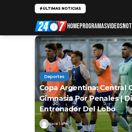
ÚLTIMAS NOTICIAS
HOME
PROGRAMAS
VIDEOS
NOT
Deportes
Copa Argentina: Central 
Gimnasia Por Penales | Di
Entrenador Del Lobo
Hace 1 año