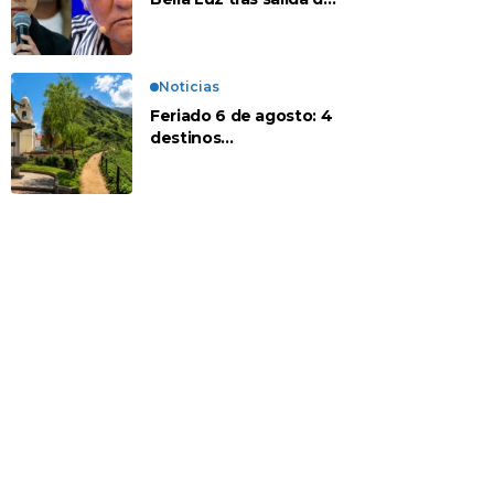
su padre por polémica
con Naldy Saldaña
Noticias
Feriado 6 de agosto: 4
destinos
recomendados para
disfrutar el descanso