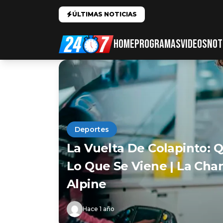
ÚLTIMAS NOTICIAS
HOME
PROGRAMAS
VIDEOS
NOT
Deportes
La Vuelta De Colapinto: 
Lo Que Se Viene | La Cha
Alpine
Hace 1 año