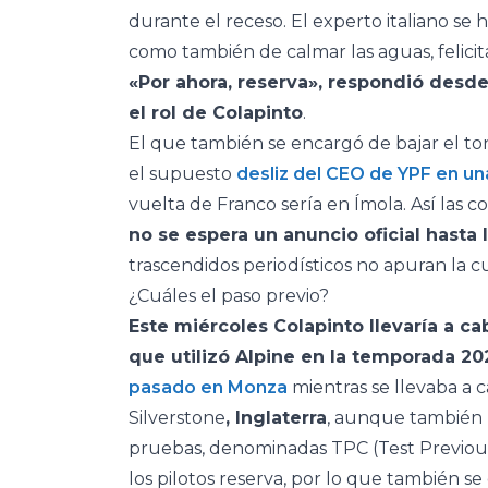
durante el receso. El experto italiano s
como también de calmar las aguas, felicit
«Por ahora, reserva», respondió desd
el rol de Colapinto
.
El que también se encargó de bajar el ton
el supuesto
desliz del CEO de YPF en una
vuelta de Franco sería en Ímola. Así las c
no se espera un anuncio oficial hasta
trascendidos periodísticos no apuran la c
¿Cuáles el paso previo?
Este miércoles Colapinto llevaría a c
que utilizó Alpine en la temporada 20
pasado en Monza
mientras se llevaba a 
Silverstone
, Inglaterra
, aunque también p
pruebas, denominadas TPC (Test Previous 
los pilotos reserva, por lo que también se