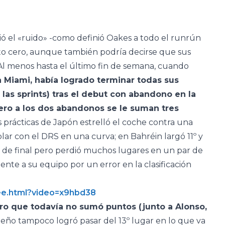
ntió el «ruido» -como definió Oakes a todo el runrún
uto cero, aunque también podría decirse que sus
l menos hasta el último fin de semana, cuando
a Miami, había logrado terminar todas sus
 en las sprints) tras el debut con abandono en la
Pero a los dos abandonos se le suman tres
 prácticas de Japón estrelló el coche contra una
ar con el DRS en una curva; en Bahréin largó 11º y
 de final pero perdió muchos lugares en un par de
nte a su equipo por un error en la clasificación
5ee.html?video=x9hbd38
ro que todavía no sumó puntos (junto a Alonso,
ileño tampoco logró pasar del 13º lugar en lo que va