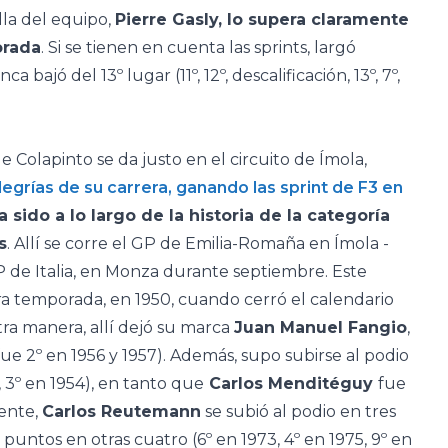
lla del equipo,
Pierre Gasly, lo supera claramente
orada
. Si se tienen en cuenta las sprints, largó
 bajó del 13º lugar (11º, 12º, descalificación, 13º, 7º,
e Colapinto se da justo en el circuito de Ímola,
egrías de su carrera, ganando las sprint de F3 en
a sido a lo largo de la historia de la categoría
s
. Allí se corre el GP de Emilia-Romaña en Ímola -
de Italia, en Monza durante septiembre. Este
a temporada, en 1950, cuando cerró el calendario
tra manera, allí dejó su marca
Juan Manuel Fangio
,
ue 2º en 1956 y 1957). Además, supo subirse al podio
2, 3º en 1954), en tanto que
Carlos Menditéguy
fue
ente,
Carlos Reutemann
se subió al podio en tres
 puntos en otras cuatro (6º en 1973, 4º en 1975, 9º en