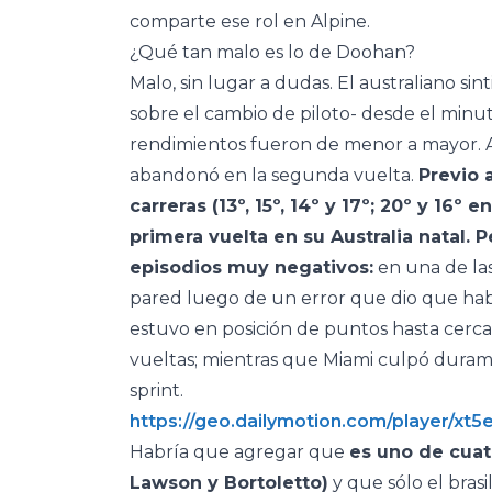
comparte ese rol en Alpine.
¿Qué tan malo es lo de Doohan?
Malo, sin lugar a dudas. El australiano si
sobre el cambio de piloto- desde el min
rendimientos fueron de menor a mayor. A
abandonó en la segunda vuelta.
Previo 
carreras (13º, 15º, 14º y 17º; 20º y 16º
primera vuelta en su Australia natal. 
episodios muy negativos:
en una de las
pared luego de un error que dio que habl
estuvo en posición de puntos hasta cerca
vueltas; mientras que Miami culpó durame
sprint.
https://geo.dailymotion.com/player/xt
Habría que agregar que
es uno de cuat
Lawson y Bortoletto)
y que sólo el bras