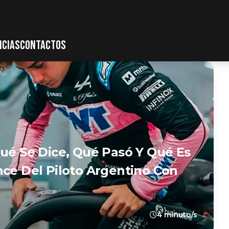
ICIAS
CONTACTOS
Qué Se Dice, Qué Pasó Y Qué Es
nce Del Piloto Argentino Con
4 minuto/s