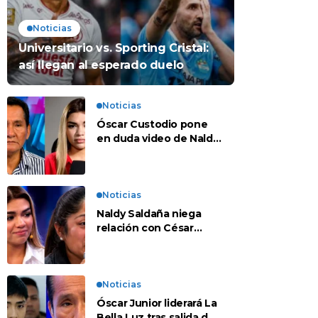
Noticias
Universitario vs. Sporting Cristal:
así llegan al esperado duelo
Noticias
Óscar Custodio pone
en duda video de Naldy
Saldaña: “Hay cosas
que de repente se han
editado”
Noticias
Naldy Saldaña niega
relación con César
Sánchez y evalúa
denunciar a su esposa:
“Es una difamación”
Noticias
Óscar Junior liderará La
Bella Luz tras salida de