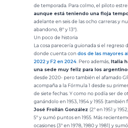
de temporada. Para colmo, el piloto estre
aunque está teniendo una floja temp
adelante en seis de las ocho carreras y nunca
abandono, 8º y 13º).
Un poco de historia
La cosa parecería guionada si el regreso d
donde cuenta con
dos de las mayores al
2022 y F2 en 2024
. Pero además,
Italia h
una sede muy feliz para los argentino
desde 2020- pero también el afamado GP 
acompaña a la Fórmula 1 desde su primer
de siete fechas. Y como no podía ser de o
ganándolo en 1953, 1954 y 1955 (también f
José Froilán González
(2º en 1951 y 195
5º y sumó puntos en 1955. Más recientem
ocasiones (3º en 1978, 1980 y 1981) y sumó