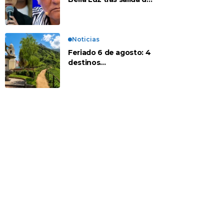
su padre por polémica
con Naldy Saldaña
Noticias
Feriado 6 de agosto: 4
destinos
recomendados para
disfrutar el descanso