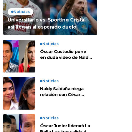
Noticias
Universitario vs. Sporting Cristal:
así llegan al esperado duelo
Noticias
Óscar Custodio pone
en duda video de Naldy
Saldaña: “Hay cosas
que de repente se han
editado”
Noticias
Naldy Saldaña niega
relación con César
Sánchez y evalúa
denunciar a su esposa:
“Es una difamación”
Noticias
Óscar Junior liderará La
Bella Luz tras salida de