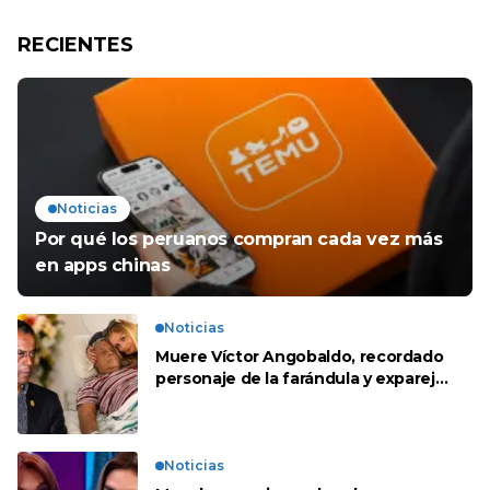
RECIENTES
Noticias
Por qué los peruanos compran cada vez más
en apps chinas
Noticias
Muere Víctor Angobaldo, recordado
personaje de la farándula y expareja
de Shirley Cherres
Noticias