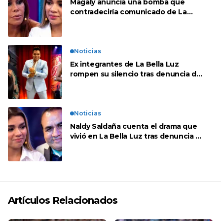
Magaly anuncia una bomba que
contradeciría comunicado de La
Bella Luz: “Hay un audio”
Noticias
Ex integrantes de La Bella Luz
rompen su silencio tras denuncia de
Naldy: “Todo el mundo lo sabía”
Noticias
Naldy Saldaña cuenta el drama que
vivió en La Bella Luz tras denuncia al
director musical: “No me parece
justo”
Artículos Relacionados