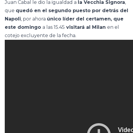
Juan Cabal le dio la igualdad a
la Vecchia Signora
,
que
quedó en el segundo puesto por detrás del
Napoli
, por ahora
único líder del certamen, que
este domingo
a las 15.45
visitará al Milan
en el
cotejo excluyente de la fecha.