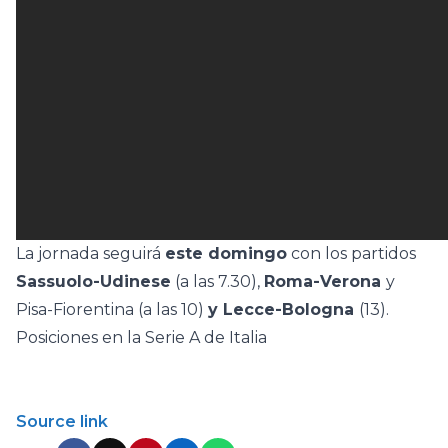
La jornada seguirá
este domingo
con los partidos
Sassuolo-Udinese
(a las 7.30),
Roma-Verona
y
Pisa-Fiorentina (a las 10)
y Lecce-Bologna
(13).
Posiciones en la Serie A de Italia
Source link