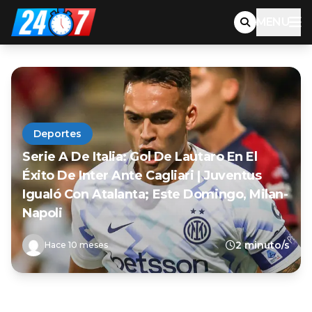
MENU
Deportes
Serie A De Italia: Gol De Lautaro En El
Éxito De Inter Ante Cagliari | Juventus
Igualó Con Atalanta; Este Domingo, Milan-
Napoli
2 minuto/s
Hace 10 meses