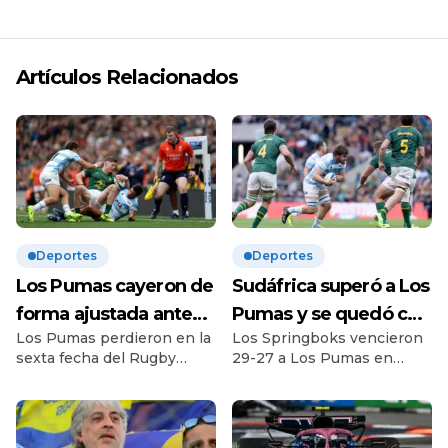
Artículos Relacionados
Deportes
Deportes
Los Pumas cayeron de
Sudáfrica superó a Los
forma ajustada ante
Pumas y se quedó con
Los Pumas perdieron en la
Los Springboks vencieron
Sudáfrica en el cierre
el Rugby
sexta fecha del Rugby
29-27 a Los Pumas en
del Rugby
Championship | El
Championship ante
Londres para llevarse el
Championship |
seleccionado
Sudáfrica de manera
torneo por segundo año
ajustada por 29-27. Así, los
seguido. Con una tarea de
Derrota por 29-27 en
argentino mejoró
campeones del mundo se
demolición en el segundo