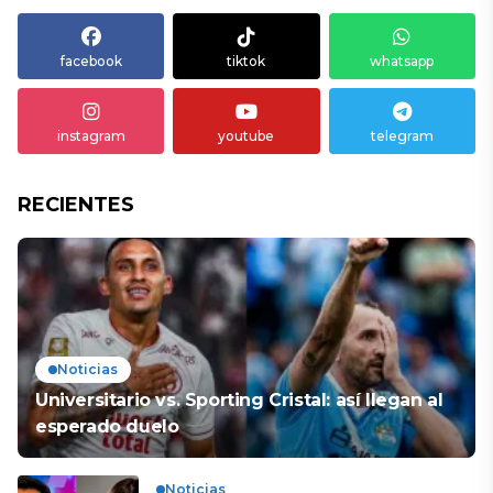
facebook
tiktok
whatsapp
instagram
youtube
telegram
RECIENTES
Noticias
Universitario vs. Sporting Cristal: así llegan al
esperado duelo
Noticias