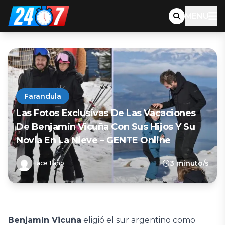
MENU
Farandula
Las Fotos Exclusivas De Las Vacaciones
De Benjamín Vicuña Con Sus Hijos Y Su
Novia En La Nieve – GENTE Online
3 minuto/s
Hace 1 año
Benjamín Vicuña
eligió el sur argentino como