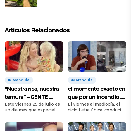
Artículos Relacionados
Farandula
Farandula
“Nuestra risa, nuestra
el momento exacto en
ternura” – GENTE
que por un incendio se
Este viernes 25 de julio es
El viernes al mediodía, el
Online
cortó en vivo la
un día más que especial
ciclo Letra Chica, conducido
transmisión de Neura –
para Luisana Lopilato y
por Nicolás Promanzio,
GENTE Online
Michael Bublé. Su hija Vida
vivió un momento de
-la tercera, luego de Noah y
tensión absoluta al aire