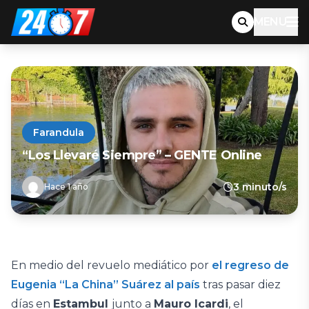
MENU
Farandula
“Los Llevaré Siempre” – GENTE Online
3 minuto/s
Hace 1 año
En medio del revuelo mediático por
el regreso de
Eugenia “La China” Suárez al país
tras pasar diez
días en
Estambul
junto a
Mauro Icardi
, el