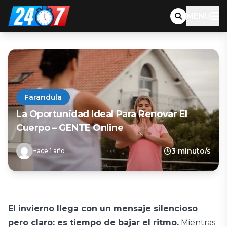
MENU
Farandula
La Oportunidad Ideal Para Renovar El
Cuerpo – GENTE Online
3 minuto/s
Hace 1 año
El invierno llega con un mensaje silencioso
pero claro: es tiempo de bajar el ritmo.
Mientras