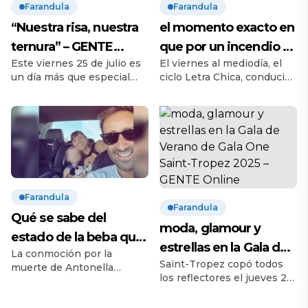
Farandula
Farandula
“Nuestra risa, nuestra
el momento exacto en
ternura” – GENTE
que por un incendio se
Este viernes 25 de julio es
El viernes al mediodía, el
Online
cortó en vivo la
un día más que especial
ciclo Letra Chica, conducido
transmisión de Neura –
para Luisana Lopilato y
por Nicolás Promanzio,
GENTE Online
Michael Bublé. Su hija Vida
vivió un momento de
-la tercera, luego de Noah y
tensión absoluta al aire
Elías, y antes que Cielo–
cuando un incendio obligó
cumplió 7 años y ambos
a interrumpir la
padres decidieron
transmisión en vivo y
celebrarlo de una forma
evacuar de inmediato las
muy íntima y emotiva:
instalaciones de Neura, el
Farandula
compartieron en redes
canal de streaming de
Farandula
sociales videos que recorre,
Alejandro Fantino. Todo
Qué se sabe del
moda, glamour y
a través […]
ocurrió cerca de las 12:30,
estado de la beba que
mientras el periodista
estrellas en la Gala de
La conmoción por la
nació tras la muerte de
rosarino […]
Saint-Tropez copó todos
Verano de Gala One
muerte de Antonella
su mamá en un show
los reflectores el jueves 24
Prieto, la embarazada de 34
Saint-Tropez 2025 –
de julio con la esperada
infantil – GENTE Online
años que se descompensó
GENTE Online
Gala de Verano organizada