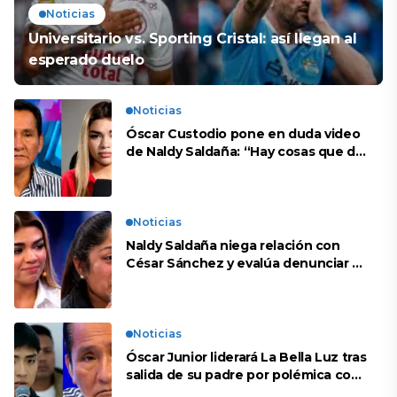
Noticias
Universitario vs. Sporting Cristal: así llegan al
esperado duelo
Noticias
Óscar Custodio pone en duda video
de Naldy Saldaña: “Hay cosas que de
repente se han editado”
Noticias
Naldy Saldaña niega relación con
César Sánchez y evalúa denunciar a
su esposa: “Es una difamación”
Noticias
Óscar Junior liderará La Bella Luz tras
salida de su padre por polémica con
Naldy Saldaña