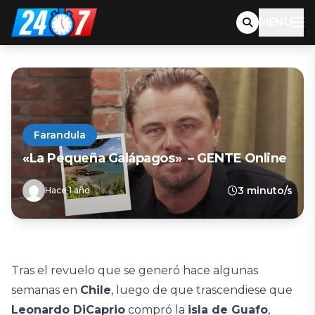
MENU
Farandula
«La Pequeña Galápagos» – GENTE Online
3 minuto/s
Hace 1 año
Tras el revuelo que se generó hace algunas
semanas en
Chile
, luego de que trascendiese que
Leonardo DiCaprio
compró la
isla de Guafo
,