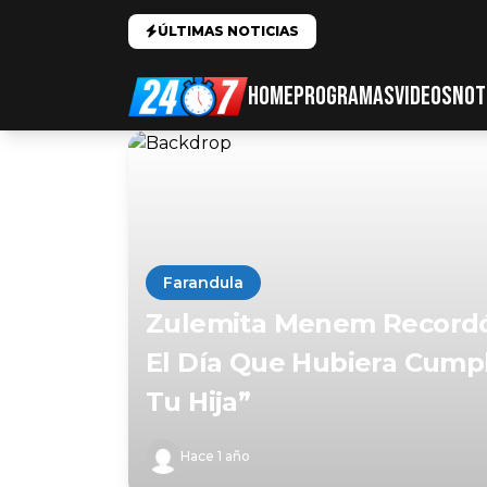
ÚLTIMAS NOTICIAS
HOME
PROGRAMAS
VIDEOS
NOT
Farandula
Zulemita Menem Recordó
El Día Que Hubiera Cumpl
Tu Hija”
Hace 1 año