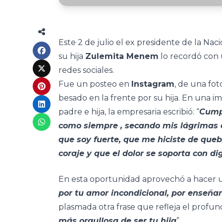
Este 2 de julio el ex presidente de la Nac
su hija
Zulemita Menem
lo recordó con 
redes sociales.
Fue un posteo en
Instagram
, de una fot
besado en la frente por su hija. En una 
padre e hija, la empresaria escribió: “
Cumpl
como siempre , secando mis lágrimas c
que soy fuerte, que me hiciste de queb
coraje y que el dolor se soporta con d
En esta oportunidad aprovechó a hacer u
por tu amor incondicional, por enseñar
plasmada otra frase que refleja el profund
más orgullosa de ser tu hija
”.