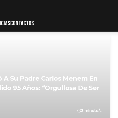
ICIAS
CONTACTOS
 A Su Padre Carlos Menem En
ido 95 Años: “Orgullosa De Ser
3 minuto/s