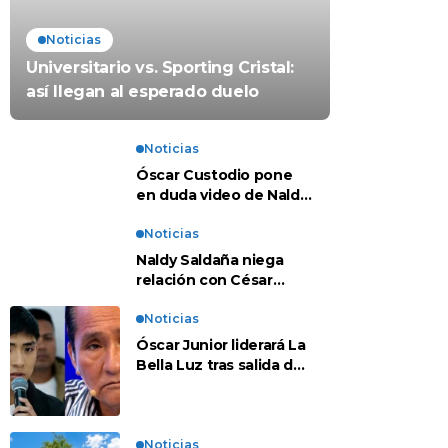
Noticias
Universitario vs. Sporting Cristal:
así llegan al esperado duelo
Noticias
Óscar Custodio pone
en duda video de Naldy
Saldaña: “Hay cosas
que de repente se han
Noticias
editado”
Naldy Saldaña niega
relación con César
Sánchez y evalúa
denunciar a su esposa:
Noticias
“Es una difamación”
Óscar Junior liderará La
Bella Luz tras salida de
su padre por polémica
con Naldy Saldaña
Noticias