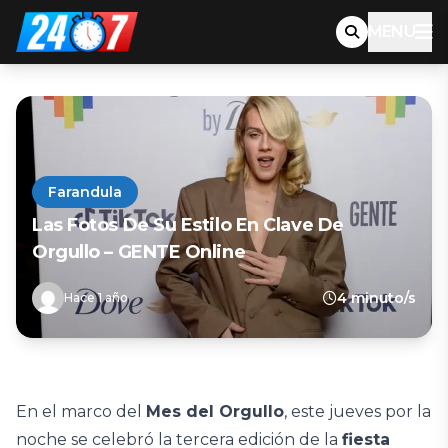
MENU
Farandula
Las Fotos De Su Estilo En Clave De
Orgullo – GENTE Online
4 minuto/s
Hace 1 año
En el marco del
Mes del Orgullo
, este jueves por la
noche se celebró la tercera edición de la
fiesta