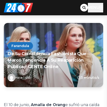
MENU
Farandula
De Su Coincidencia Fashionista Que
Marcó Tendencia A Su Reaparición
Pública – GENTE Online
3 minuto/s
Hace 1 año
El 10 de junio,
Amalia de Orang
e sufrió una caída