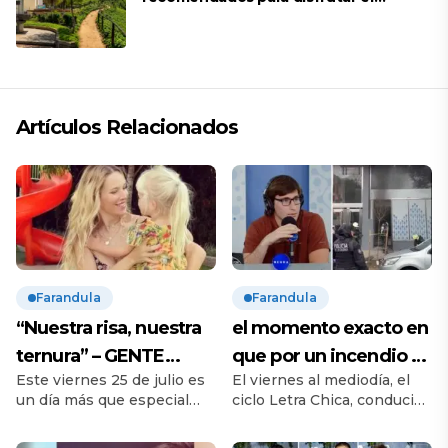
descanso
Artículos Relacionados
Farandula
Farandula
“Nuestra risa, nuestra
el momento exacto en
ternura” – GENTE
que por un incendio se
Este viernes 25 de julio es
El viernes al mediodía, el
Online
cortó en vivo la
un día más que especial
ciclo Letra Chica, conducido
transmisión de Neura –
para Luisana Lopilato y
por Nicolás Promanzio,
GENTE Online
Michael Bublé. Su hija Vida
vivió un momento de