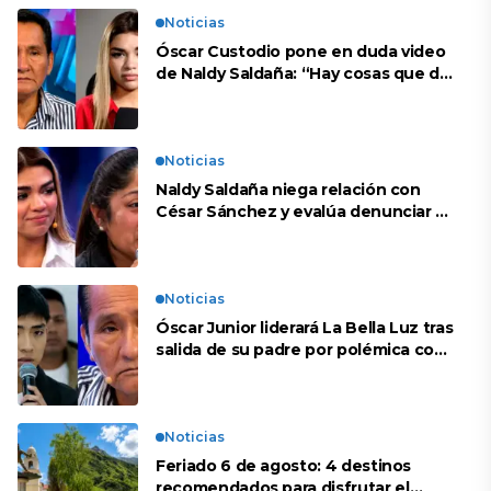
Noticias
Óscar Custodio pone en duda video
de Naldy Saldaña: “Hay cosas que de
repente se han editado”
Noticias
Naldy Saldaña niega relación con
César Sánchez y evalúa denunciar a
su esposa: “Es una difamación”
Noticias
Óscar Junior liderará La Bella Luz tras
salida de su padre por polémica con
Naldy Saldaña
Noticias
Feriado 6 de agosto: 4 destinos
recomendados para disfrutar el