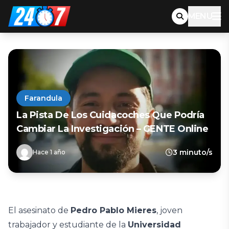
MENU
Farandula
La Pista De Los Cuidacoches Que Podría
Cambiar La Investigación – GENTE Online
3 minuto/s
Hace 1 año
El asesinato de
Pedro Pablo Mieres
, joven
trabajador y estudiante de la
Universidad