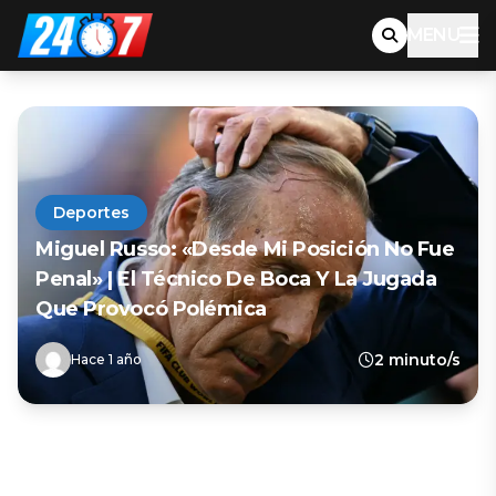
MENU
Deportes
Miguel Russo: «Desde Mi Posición No Fue
Penal» | El Técnico De Boca Y La Jugada
Que Provocó Polémica
2 minuto/s
Hace 1 año