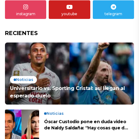
instagram
youtube
telegram
RECIENTES
Noticias
Universitario vs. Sporting Cristal: así llegan al
esperado duelo
Noticias
Óscar Custodio pone en duda video
de Naldy Saldaña: “Hay cosas que de
repente se han editado”