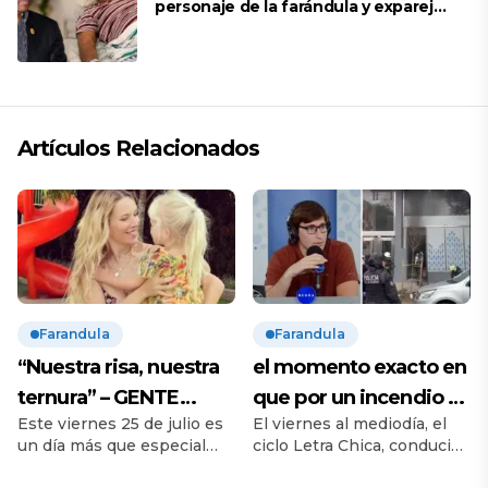
personaje de la farándula y expareja
de Shirley Cherres
Artículos Relacionados
Farandula
Farandula
“Nuestra risa, nuestra
el momento exacto en
ternura” – GENTE
que por un incendio se
Este viernes 25 de julio es
El viernes al mediodía, el
Online
cortó en vivo la
un día más que especial
ciclo Letra Chica, conducido
transmisión de Neura –
para Luisana Lopilato y
por Nicolás Promanzio,