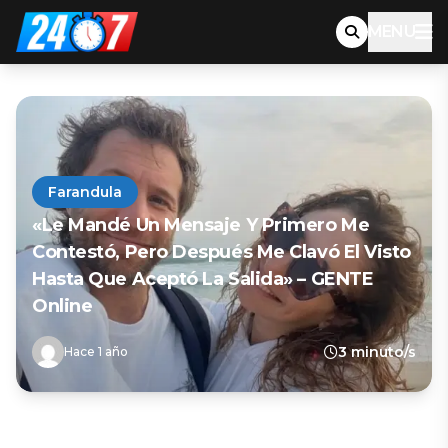
MENU
Farandula
«Le Mandé Un Mensaje Y Primero Me
Contestó, Pero Después Me Clavó El Visto
Hasta Que Aceptó La Salida» – GENTE
Online
3 minuto/s
Hace 1 año