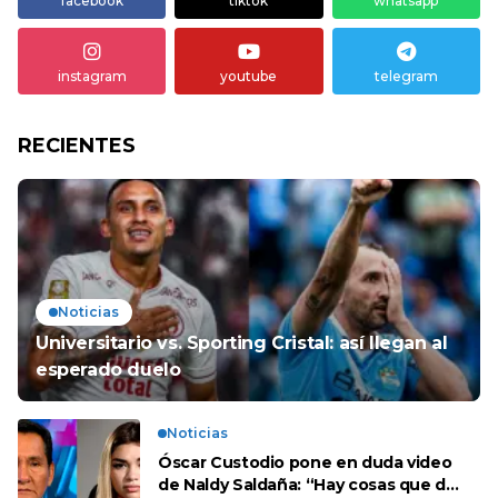
facebook
tiktok
whatsapp
instagram
youtube
telegram
RECIENTES
Noticias
Universitario vs. Sporting Cristal: así llegan al
esperado duelo
Noticias
Óscar Custodio pone en duda video
de Naldy Saldaña: “Hay cosas que de