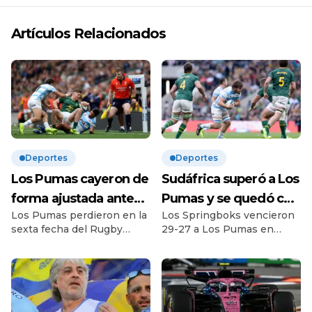
Artículos Relacionados
Deportes
Deportes
Los Pumas cayeron de
Sudáfrica superó a Los
forma ajustada ante
Pumas y se quedó con
Los Pumas perdieron en la
Los Springboks vencieron
Sudáfrica en el cierre
el Rugby
sexta fecha del Rugby
29-27 a Los Pumas en
del Rugby
Championship | El
Championship ante
Londres para llevarse el
Championship |
seleccionado
Sudáfrica de manera
torneo por segundo año
ajustada por 29-27. Así, los
seguido. Con una tarea de
Derrota por 29-27 en
argentino mejoró
campeones del mundo se
demolición en el segundo
Londres
bastante su imagen
quedaron por segundo año
tiempo, y una muy buena