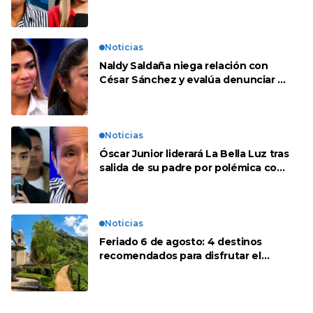
repente se han editado”
Noticias
Naldy Saldaña niega relación con
César Sánchez y evalúa denunciar a
su esposa: “Es una difamación”
Noticias
Óscar Junior liderará La Bella Luz tras
salida de su padre por polémica con
Naldy Saldaña
Noticias
Feriado 6 de agosto: 4 destinos
recomendados para disfrutar el
descanso