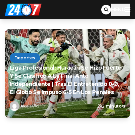
MENU
Deportes
Liga Profesional: Huracán Se Hizo Fuerte
Y Se Clasificó A La Final Ante
Independiente | Tras El Entretenido 0-0,
El Globo Se Impuso 6-5 En Los Penales
2 minuto/s
Hace 1 año