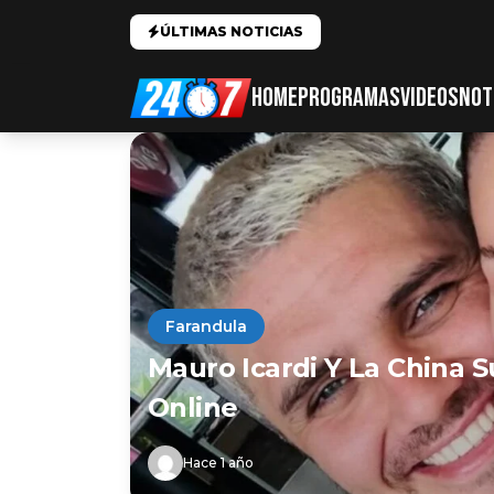
ÚLTIMAS NOTICIAS
HOME
PROGRAMAS
VIDEOS
NOT
Farandula
Mauro Icardi Y La China 
Online
Hace 1 año