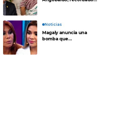
personaje de la
farándula y expareja de
Shirley Cherres
Noticias
Magaly anuncia una
bomba que
contradeciría
comunicado de La Bella
Luz: “Hay un audio”