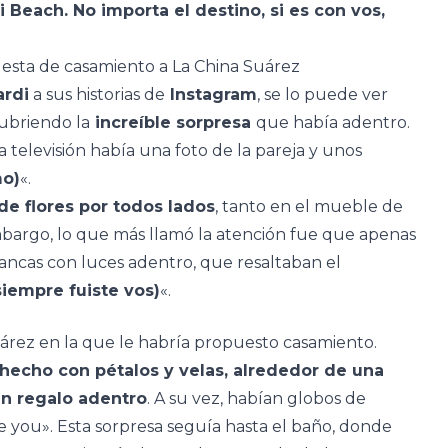
 Beach. No importa el destino, si es con vos,
uesta de casamiento a La China Suárez
ardi
a sus historias de
Instagram
, se lo puede ver
ubriendo la
increíble sorpresa
que había adentro.
a televisión había una foto de la pareja y unos
mo)
«.
de flores por todos lados
, tanto en el mueble de
embargo, lo que más llamó la atención fue que apenas
blancas con luces adentro, que resaltaban el
siempre fuiste vos)
«.
uárez en la que le habría propuesto casamiento.
 hecho con pétalos y velas, alrededor de una
un regalo adentro
. A su vez, habían globos de
e you». Esta sorpresa seguía hasta el baño, donde