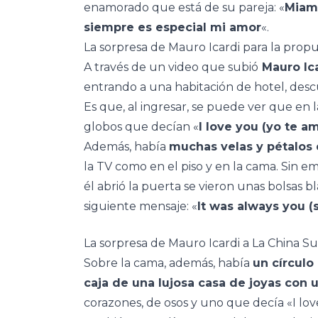
enamorado que está de su pareja: «
Miami
siempre es especial mi amor
«.
La sorpresa de Mauro Icardi para la prop
A través de un video que subió
Mauro Ic
entrando a una habitación de hotel, desc
Es que, al ingresar, se puede ver que en l
globos que decían «
I love you (yo te a
Además, había
muchas velas y pétalos 
la TV como en el piso y en la cama. Sin 
él abrió la puerta se vieron unas bolsas 
siguiente mensaje: «
It was always you (
La sorpresa de Mauro Icardi a La China S
Sobre la cama, además, había
un círculo
caja de una lujosa casa de joyas con 
corazones, de osos y uno que decía «I lov