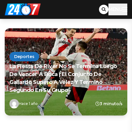
MENU
Deportes
La Fiesta De River No Se Termina Luego
De Vencer A Boca | El Conjunto De
Gallardo Superó A Vélez Y Terminó
Segundo En Su Grupo
3 minuto/s
Hace 1 año