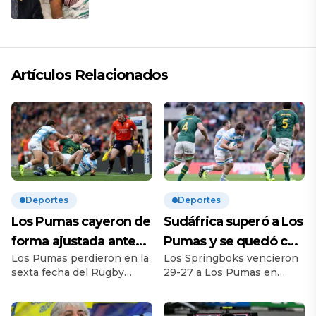
Artículos Relacionados
Deportes
Deportes
Los Pumas cayeron de
Sudáfrica superó a Los
forma ajustada ante
Pumas y se quedó con
Los Pumas perdieron en la
Los Springboks vencieron
Sudáfrica en el cierre
el Rugby
sexta fecha del Rugby
29-27 a Los Pumas en
del Rugby
Championship | El
Championship ante
Londres para llevarse el
Championship |
seleccionado
Sudáfrica de manera
torneo por segundo año
ajustada por 29-27. Así, los
seguido. Con una tarea de