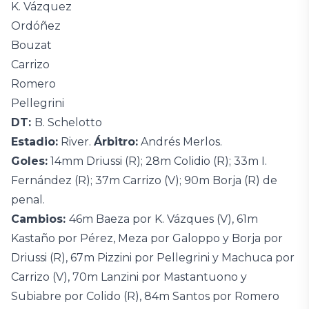
K. Vázquez
Ordóñez
Bouzat
Carrizo
Romero
Pellegrini
DT:
B. Schelotto
Estadio:
River.
Árbitro:
Andrés Merlos.
Goles:
14mm Driussi (R); 28m Colidio (R); 33m I.
Fernández (R); 37m Carrizo (V); 90m Borja (R) de
penal.
Cambios:
46m Baeza por K. Vázques (V), 61m
Kastaño por Pérez, Meza por Galoppo y Borja por
Driussi (R), 67m Pizzini por Pellegrini y Machuca por
Carrizo (V), 70m Lanzini por Mastantuono y
Subiabre por Colido (R), 84m Santos por Romero