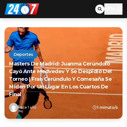
MENU
Deportes
Masters De Madrid: Juanma Cerúndolo
Cayó Ante Medvedev Y Se Despidió Del
Torneo | Fran Cerúndulo Y Comesaña Se
Miden Por Un Lugar En Los Cuartos De
Final
1 minuto/s
Hace 1 año