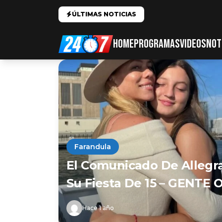
ÚLTIMAS NOTICIAS
HOME
PROGRAMAS
VIDEOS
NOT
Farandula
El Comunicado De Allegr
Su Fiesta De 15 – GENTE 
Hace 1 año