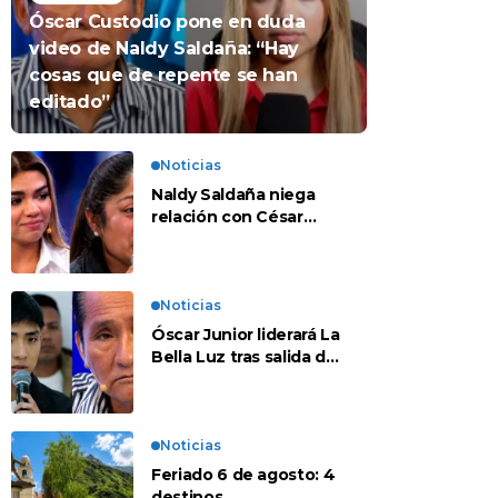
Óscar Custodio pone en duda
video de Naldy Saldaña: “Hay
cosas que de repente se han
editado”
Noticias
Naldy Saldaña niega
relación con César
Sánchez y evalúa
denunciar a su esposa:
“Es una difamación”
Noticias
Óscar Junior liderará La
Bella Luz tras salida de
su padre por polémica
con Naldy Saldaña
Noticias
Feriado 6 de agosto: 4
destinos