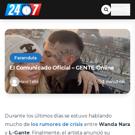
MENU
Farandula
El Comunicado Oficial – GENTE Online
3 minuto/s
Hace 1 año
Durante los últimos días se estuvo hablando
mucho de
los rumores de crisis
entre
Wanda Nara
y
L-Gante
. Finalmente, el artista anunció su