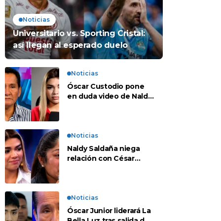
Noticias
Universitario vs. Sporting Cristal:
así llegan al esperado duelo
Noticias
Óscar Custodio pone
en duda video de Naldy
Saldaña: “Hay cosas
que de repente se han
editado”
Noticias
Naldy Saldaña niega
relación con César
Sánchez y evalúa
denunciar a su esposa:
“Es una difamación”
Noticias
Óscar Junior liderará La
Bella Luz tras salida de