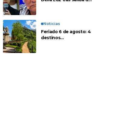
su padre por polémica
con Naldy Saldaña
Noticias
Feriado 6 de agosto: 4
destinos
recomendados para
disfrutar el descanso