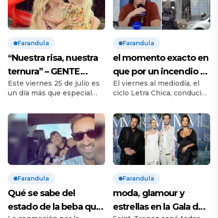
Farandula
Farandula
“Nuestra risa, nuestra
el momento exacto en
ternura” – GENTE
que por un incendio se
Este viernes 25 de julio es
El viernes al mediodía, el
Online
cortó en vivo la
un día más que especial
ciclo Letra Chica, conducido
transmisión de Neura –
para Luisana Lopilato y
por Nicolás Promanzio,
GENTE Online
Michael Bublé. Su hija Vida
vivió un momento de
-la tercera, luego de Noah y
tensión absoluta al aire
Elías, y antes que Cielo–
cuando un incendio obligó
cumplió 7 años y ambos
a interrumpir la
padres decidieron
transmisión en vivo y
celebrarlo de una forma
evacuar de inmediato las
muy íntima y emotiva:
instalaciones de Neura, el
Farandula
Farandula
compartieron en redes
canal de streaming de
sociales videos que recorre,
Alejandro Fantino. Todo
Qué se sabe del
moda, glamour y
a través […]
ocurrió cerca de las 12:30,
estado de la beba que
estrellas en la Gala de
mientras el periodista