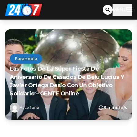
MENU
Farandula
Las Fotos De La Súper Fiesta De
Aniversario De Casados De Belu Lucius Y
Javier Ortega Desio Con Un Objetivo
Solidario – GENTE Online
3 minuto/s
Hace 1 año